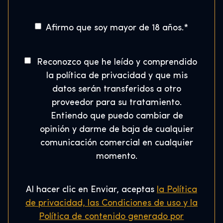
n
c
a
P
o
t
s
o
A
Afirmo que soy mayor de 18 años.
*
r
a
s
g
ó
d
e
t
n
e
C
*
Reconozco que he leído y comprendido
a
i
o
H
la política de privacidad y que mis
l
n
c
o
datos serán transferidos a otro
C
s
o
g
proveedor para su tratamiento.
o
e
*
w
Entiendo que puedo cambiar de
d
n
a
opinión y darme de baja de cualquier
e
t
r
comunicación comercial en cualquier
i
*
t
m
momento.
s
i
e
Al hacer clic en Enviar, aceptas
la Política
n
de privacidad, las Condiciones de uso y
la
t
o
Política de contenido generado por