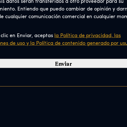
is datos serán transferidos a otro proveedor para su
l
miento. Entiendo que puedo cambiar de opinión y dar
C
de cualquier comunicación comercial en cualquier mo
o
d
e
 clic en Enviar, aceptas
la Política de privacidad, las
*
ones de uso y
la Política de contenido generado por us