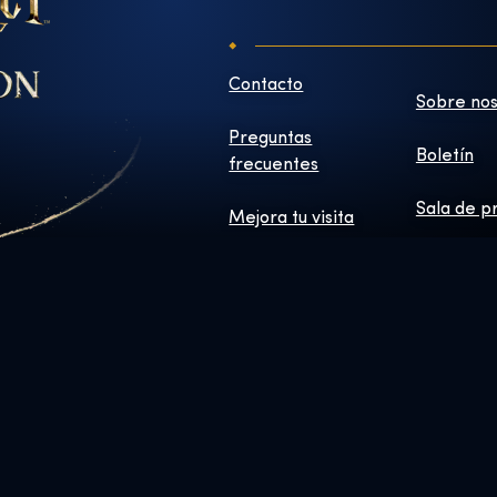
Contacto
Sobre nos
Preguntas
Boletín
frecuentes
Sala de p
Mejora tu visita
ersonajes y elementos © & ™ Warner Bros. Entertainment Inc. WB S
WBEI. Derechos de publicación © JKR.