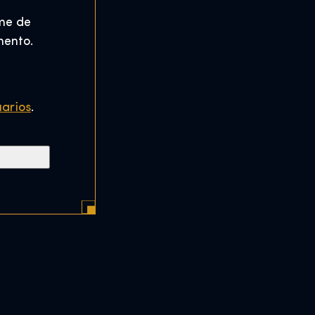
me de
mento.
uarios
.