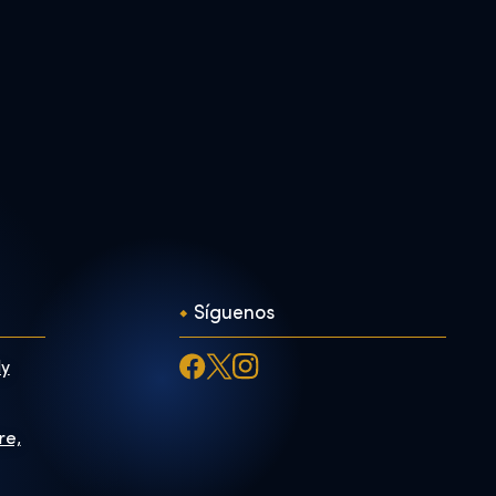
Síguenos
ly
re,