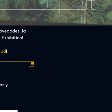
novedades, la
 Exhibition!
dad
!
as y