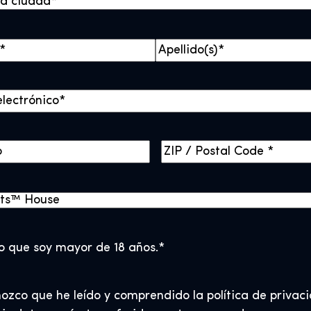
A
p
e
l
l
Z
i
I
d
P
o
/
s
P
o
o que soy mayor de 18 años.
*
s
t
ozco que he leído y comprendido la política de privac
a