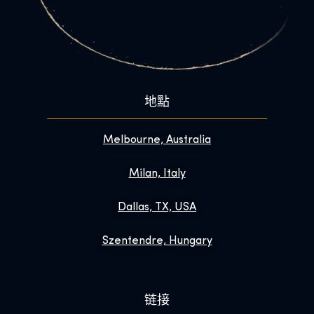
地點
Melbourne, Australia
Milan, Italy
Dallas, TX, USA
Szentendre, Hungary
链接