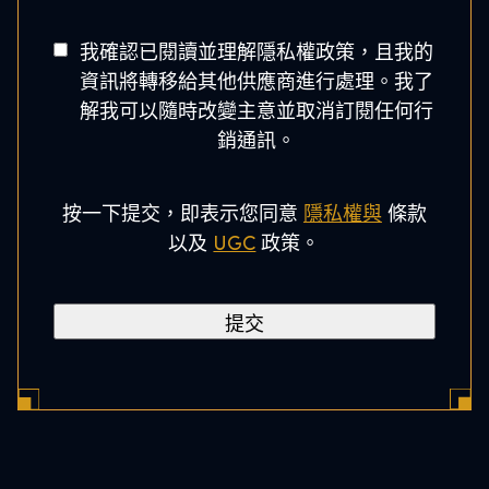
g
學
e
t
院
同
*
我確認已閱讀並理解隱私權政策，且我的
a
意
資訊將轉移給其他供應商進行處理。我了
l
书
解我可以隨時改變主意並取消訂閱任何行
C
*
銷通訊。
o
d
e
按一下提交，即表示您同意
隱私權與
條款
*
以及
UGC
政策。