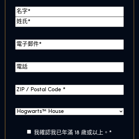
*
名
称
名
*
姓
電
子
郵
電
件
話
*
Z
I
P
霍
/
格
P
華
o
A
我確認我已年滿 18 歲或以上。
*
茲
s