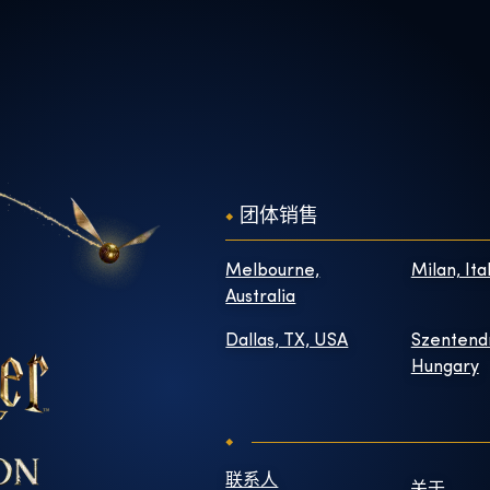
团体销售
Melbourne,
Milan, Ita
Australia
Dallas, TX, USA
Szentend
Hungary
联系人
关于