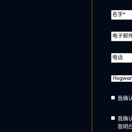
市
*
名
称
第
*
一
电
页
子
邮
电
件
话
*
霍
格
沃
A
我确认
茨
g
学
e
院
同
*
我确
意
我明