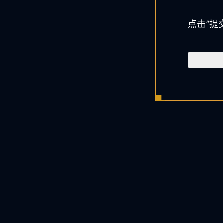
书
*
点击“提