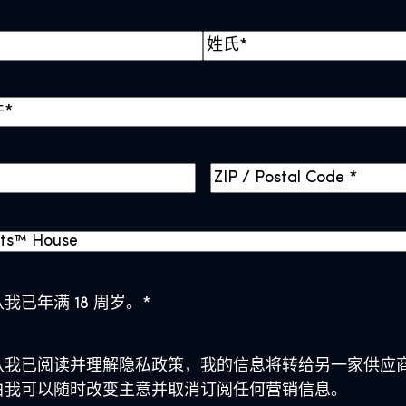
后
一
页
Z
I
P
/
P
o
我已年满 18 周岁。
*
s
t
认我已阅读并理解隐私政策，我的信息将转给另一家供应
a
白我可以随时改变主意并取消订阅任何营销信息。
l