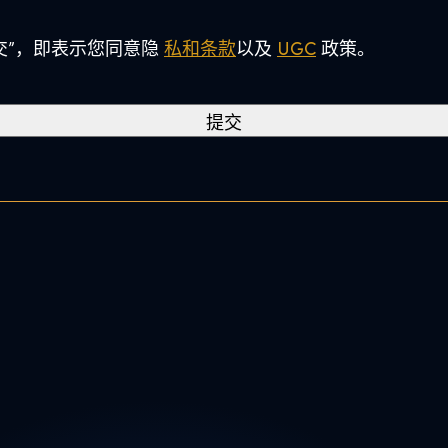
C
o
交”，即表示您同意隐
私和条款
以及
UGC
政策。
d
e
*