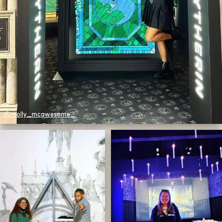
@molly_mcawesome_