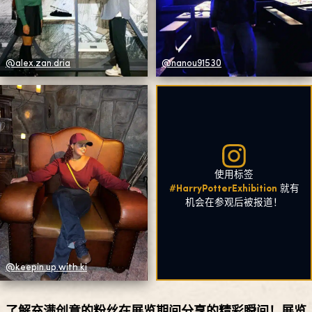
@alex.zan.dria
@nanou91530
使用标签
#HarryPotterExhibition
就有
机会在参观后被报道！
@keepin.up.with.ki