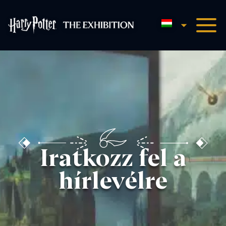
Magyar
Harry Potter™: The Exhibi
Iratkozz fel a
hírlevélre