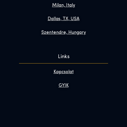
Milan, Italy
Dallas, TX, USA
Szentendre, Hungary
Links
Kapcsolat
GYIK
Tedd különlegessé a látogatásod
Rólunk
Hírlevél