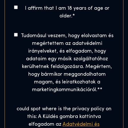
s
g
o
A
I affirm that I am 18 years of age or
z
w
s
g
older.
á
*
a
e
t
m
r
*
a
*
t
C
Tudomásul veszem, hogy elolvastam és
l
o
s
megértettem az adatvédelmi
C
n
H
irányelveket, és elfogadom, hogy
o
s
o
adataim egy másik szolgáltatóhoz
d
e
u
kerülhetnek feldolgozásra. Megértem,
e
n
s
hogy bármikor meggondolhatom
*
t
e
magam, és leiratkozhatok a
*
marketingkommunikációról.*
*
could spot where is the privacy policy on
this: A Küldés gombra kattintva
elfogadom az
Adatvédelmi és