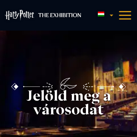
Magyar
Harry Potter™: The Exhibi
Jelöld meg a
városodat