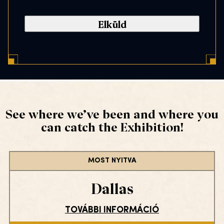
a
n
s
l
e
C
n
o
t
d
*
e
*
See where we’ve been and where you
can catch the Exhibition!
MOST NYITVA
Dallas
TOVÁBBI INFORMÁCIÓ