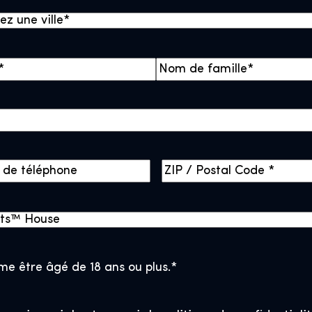
N
o
m
Z
I
P
/
P
o
rme être âgé de 18 ans ou plus.
*
s
t