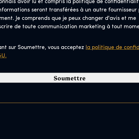
onnais avoir lu et compris la politique de confidentialit
a
nformations seront transférées à un autre fournisseur
l
ement. Je comprends que je peux changer d'avis et me
C
scrire de toute communication marketing à tout mome
o
d
e
ant sur Soumettre, vous acceptez
la politique de confi
*
GU.