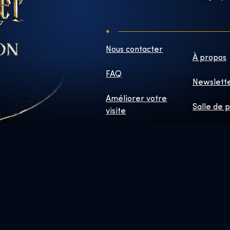
Nous contacter
À propos
FAQ
Newslett
Améliorer votre
Salle de 
visite
sonnages et éléments © & ™ Warner Bros. Entertainment Inc. BOUC