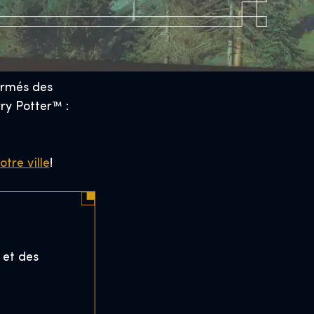
ormés des
rry Potter™ :
tre ville
!
 et des