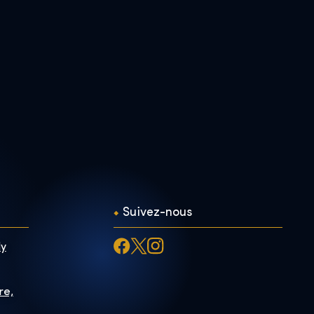
Suivez-nous
ly
re,