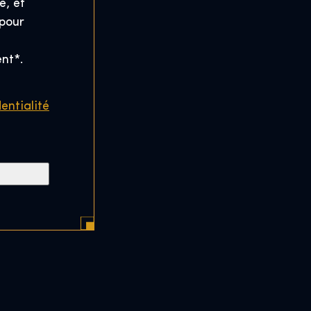
é, et
 pour
nt*.
dentialité