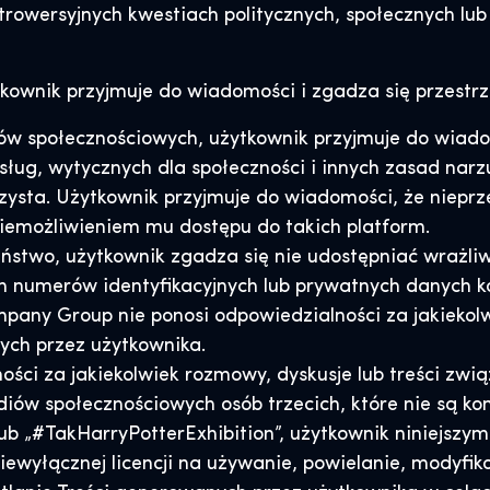
trowersyjnych kwestiach politycznych, społecznych lub
ytkownik przyjmuje do wiadomości i zgadza się przes
w społecznościowych, użytkownik przyjmuje do wiadom
ug, wytycznych dla społeczności i innych zasad nar
zysta. Użytkownik przyjmuje do wiadomości, że niepr
niemożliwieniem mu dostępu do takich platform.
eństwo, użytkownik zgadza się nie udostępniać wraż
ch numerów identyfikacyjnych lub prywatnych danych 
any Group nie ponosi odpowiedzialności za jakiekol
ch przez użytkownika.
ści za jakiekolwiek rozmowy, dyskusje lub treści zwi
diów społecznościowych osób trzecich, które nie są 
 lub „#TakHarryPotterExhibition”, użytkownik niniejs
 niewyłącznej licencji na używanie, powielanie, modyf