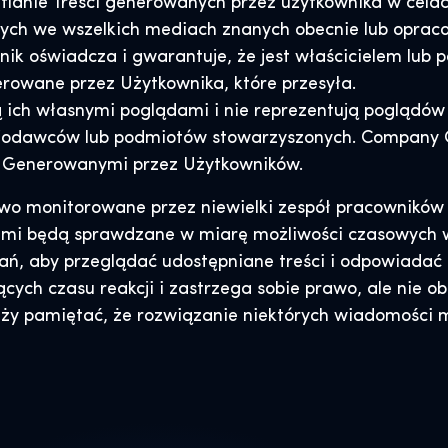
tlanie Treści generowanych przez użytkownika w cela
wych we wszelkich mediach znanych obecnie lub oprac
ik oświadcza i gwarantuje, że jest właścicielem lub 
enerowane przez Użytkownika, które przesyła.
 ich własnymi poglądami i nie reprezentują poglądów
cjodawców lub podmiotów stowarzyszonych. Company Gr
i Generowanymi przez Użytkowników.
o monitorowane przez niewielki zespół pracowników 
nami będą sprawdzane w miarę możliwości czasowych 
, aby przeglądać udostępniane treści i odpowiadać 
ących czasu reakcji i zastrzega sobie prawo, ale nie 
eży pamiętać, że rozwiązanie niektórych wiadomości 