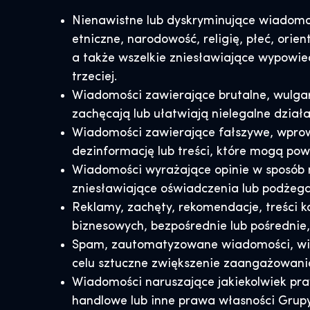
Nienawistne lub dyskryminujące wiadomoś
etniczne, narodowość, religię, płeć, orie
a także wszelkie zniesławiające wypowiedz
trzeciej.
Wiadomości zawierające brutalne, wulgarn
zachęcają lub ułatwiają nielegalne dział
Wiadomości zawierające fałszywe, wprow
dezinformację lub treści, które mogą po
Wiadomości wyrażające opinie w sposób n
zniesławiające oświadczenia lub podżega
Reklamy, zachęty, rekomendacje, treści k
biznesowych, bezpośrednie lub pośredni
Spam, zautomatyzowane wiadomości, wiad
celu sztuczne zwiększenie zaangażowani
Wiadomości naruszające jakiekolwiek pra
handlowe lub inne prawa własności Grupy S