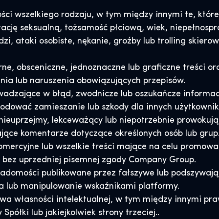
ci wszelkiego rodzaju, w tym między innymi te, które 
ntację seksualną, tożsamość płciową, wiek, niepełnosp
i, ataki osobiste, nękanie, groźby lub trolling skier
e, obsceniczne, jednoznaczne lub graficzne treści or
ania lub naruszenia obowiązujących przepisów.
adzające w błąd, zwodnicze lub oszukańcze informac
wodować zamieszanie lub szkody dla innych użytkownik
ieuprzejmy, lekceważący lub niepotrzebnie prowokują
jące komentarze dotyczące określonych osób lub grup
omercyjne lub wszelkie treści mające na celu promowa
e, bez uprzedniej pisemnej zgody Company Group.
omości publikowane przez fałszywe lub podszywające 
a lub manipulowanie wskaźnikami platformy.
wa własności intelektualnej, w tym między innymi pra
półki lub jakiejkolwiek strony trzeciej.
.