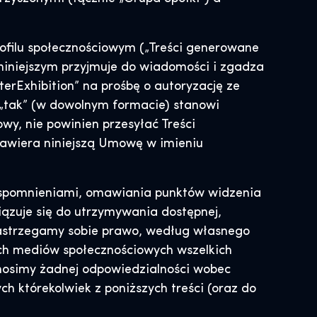
rofilu społecznościowym („Treści generowane
niniejszym przyjmuje do wiadomości i zgadza
erExhibition” na prośbę o autoryzację ze
 „tak” (w dowolnym formacie) stanowi
wy, nie powinien przesyłać Treści
zawiera niniejszą Umowę w imieniu
i wspomnieniami, omawiania punktów widzenia
ązuje się do utrzymywania dostępnej,
astrzegamy sobie prawo, według własnego
ach mediów społecznościowych wszelkich
onosimy żadnej odpowiedzialności wobec
h którekolwiek z poniższych treści (oraz do