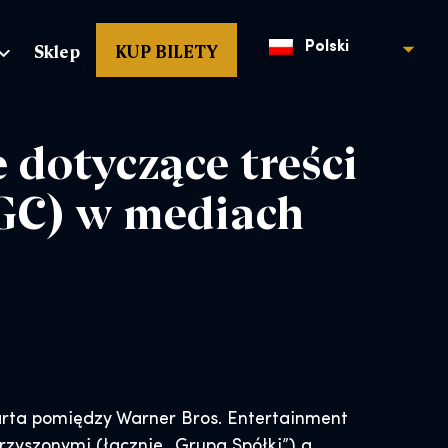
Sklep
KUP BILETY
Polski
 dotyczące treści
GC) w mediach
rta pomiędzy Warner Bros. Entertainment
arzyszonymi (łącznie „Grupa Spółki”) a