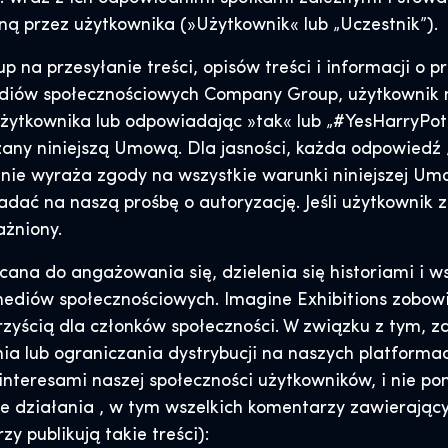
ą przez użytkownika (»Użytkownik« lub „Uczestnik”).
na przesyłanie treści, opisów treści i informacji o p
mediów społecznościowych Company Group, użytkownik 
użytkownika lub odpowiadając »tak« lub „#YesHarryPott
zany niniejszą Umową. Dla jasności, każda odpowiedź
k nie wyraża zgody na wszystkie warunki niniejszej Umo
dać na naszą prośbę o autoryzację. Jeśli użytkownik 
ażniony.
ęcana do angażowania się, dzielenia się historiami 
ediów społecznościowych. Imagine Exhibitions zobowi
orzyścią dla członków społeczności. W związku z tym,
z
ia lub ograniczania dystrybucji na naszych platform
 interesami naszej społeczności użytkowników, i nie p
ie działania
, w tym wszelkich komentarzy zawierającyc
y publikują takie treści):