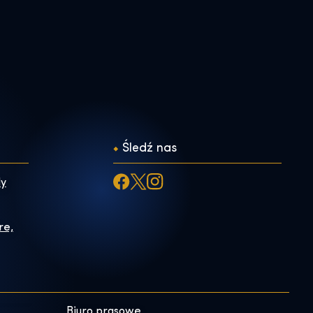
Śledź nas
ly
re,
Biuro prasowe