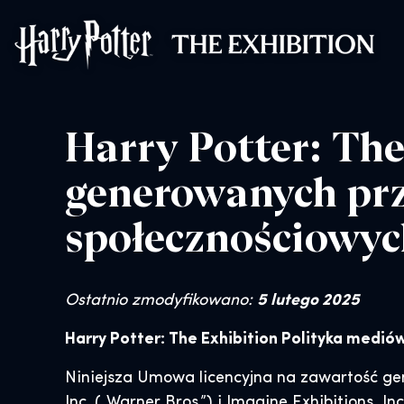
Harry Potter™: 
Harry Potter: The
generowanych pr
społecznościowyc
Ostatnio zmodyfikowano:
5 lutego 2025
Harry Potter: The Exhibition Polityka medi
Niniejsza Umowa licencyjna na zawartość g
Inc. („Warner Bros.”) i Imagine Exhibitions, 