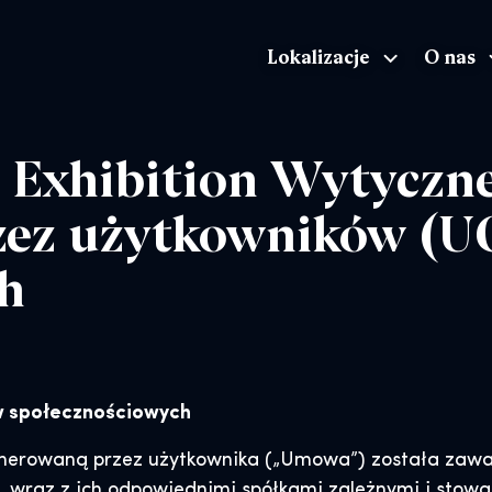
Lokalizacje
O nas
The Exhibition home page
 Exhibition Wytyczne
zez użytkowników (U
h
ów społecznościowych
enerowaną przez użytkownika („Umowa”) została zawa
Inc. wraz z ich odpowiednimi spółkami zależnymi i stow