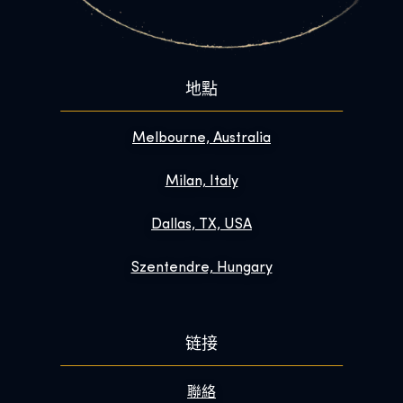
地點
Melbourne, Australia
Milan, Italy
Dallas, TX, USA
Szentendre, Hungary
链接
聯絡