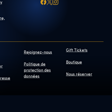
ly
re,
Gift Tickets
Rejoignez-nous
Boutique
Politique de
er
protection des
Nous réserver
données
presse