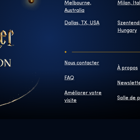
Melbourne,
Milan, Ita
Australia
Dallas, TX, USA
Szentend
Hungary
Nous contacter
À propos
FAQ
Newslett
Améliorer votre
Salle de 
visite