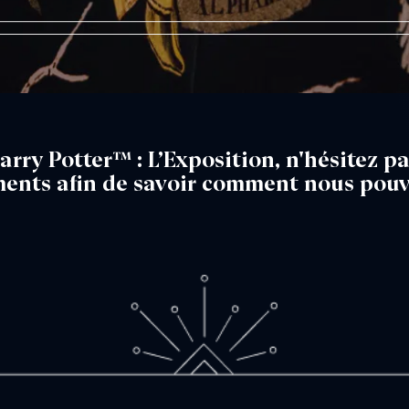
Harry Potter™ : L’Exposition, n'hésitez p
nts afin de savoir comment nous pouvo