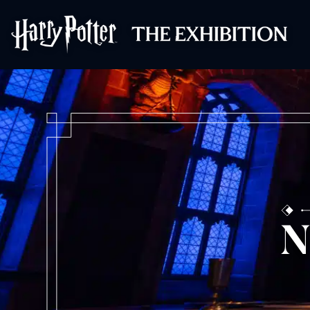
Harry Potter™: 
N