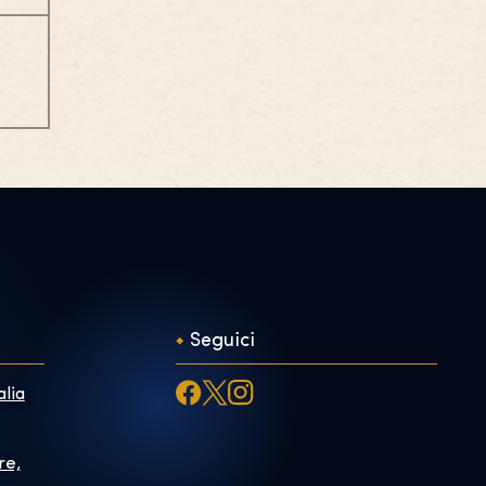
Seguici
alia
re,