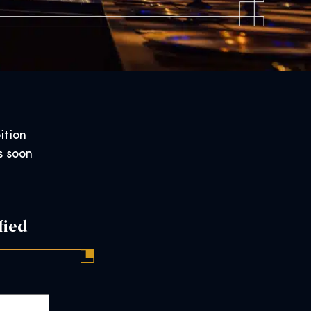
ition
s soon
fied