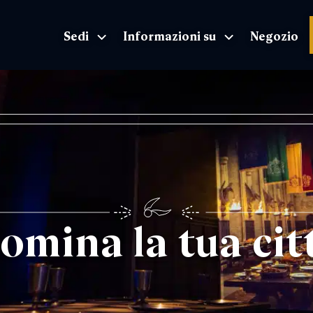
Sedi
Informazioni su
Negozio
The Exhibition home page
omina la tua cit