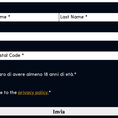
C
o
g
n
o
m
e
aro di avere almeno 18 anni di età.
*
ee to the
privacy policy.
*