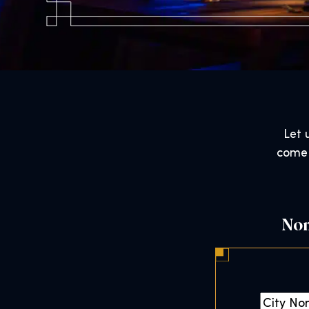
Let 
come 
Nom
C