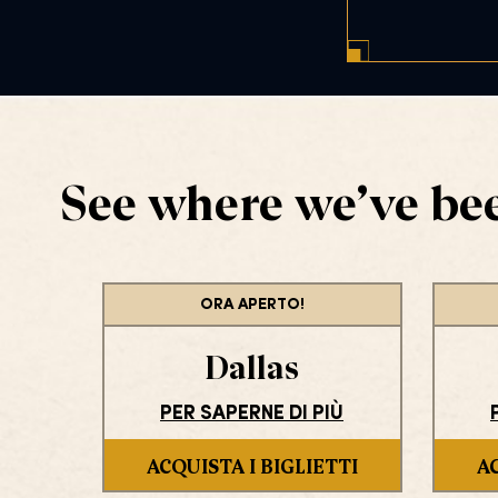
l
n
C
t
o
*
d
e
*
See where we’ve bee
ORA APERTO!
Dallas
PER SAPERNE DI PIÙ
ACQUISTA I BIGLIETTI
AC