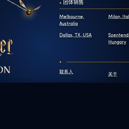
团体销售
Melbourne,
Milan, Ita
Australia
Dallas, TX, USA
Szentend
Hungary
联系人
关于
常见问题解答
通讯
让您的参观更精彩
新闻中心