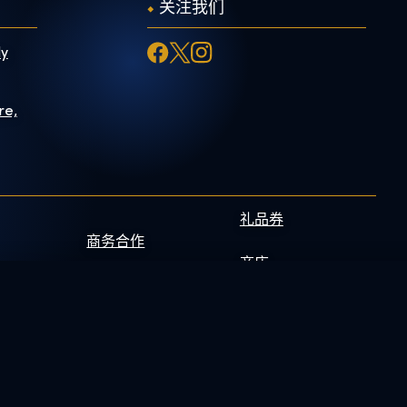
关注我们
ly
re,
礼品券
商务合作
商店
隐私政策
预订门票